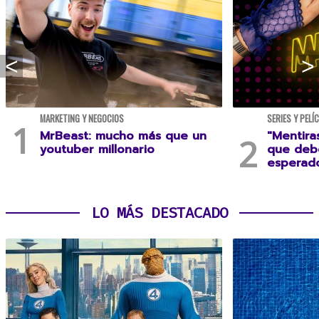
MARKETING Y NEGOCIOS
SERIES Y PELÍ
MrBeast: mucho más que un
"Mentira
youtuber millonario
que debe
esperad
LO MÁS DESTACADO