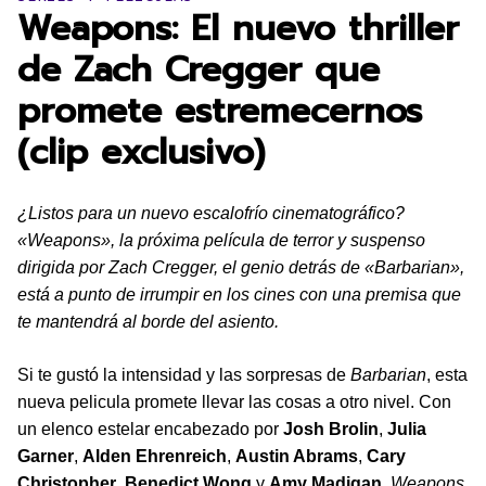
Weapons: El nuevo thriller
de Zach Cregger que
promete estremecernos
(clip exclusivo)
¿Listos para un nuevo escalofrío cinematográfico?
«Weapons», la próxima película de terror y suspenso
dirigida por Zach Cregger, el genio detrás de «Barbarian»,
está a punto de irrumpir en los cines con una premisa que
te mantendrá al borde del asiento.
Si te gustó la intensidad y las sorpresas de
Barbarian
, esta
nueva pelicula promete llevar las cosas a otro nivel. Con
un elenco estelar encabezado por
Josh Brolin
,
Julia
Garner
,
Alden Ehrenreich
,
Austin Abrams
,
Cary
Christopher
,
Benedict Wong
y
Amy Madigan
,
Weapons