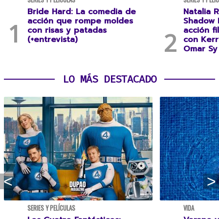
Bride Hard: La comedia de
Natalia R
acción que rompe moldes
Shadow F
con risas y patadas
acción f
(+entrevista)
con Kerr
Omar Sy 
LO MÁS DESTACADO
SERIES Y PELÍCULAS
VIDA