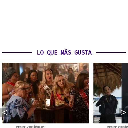
LO QUE MÁS GUSTA
SERIES Y PELÍCULAS
SERIES Y PELÍ