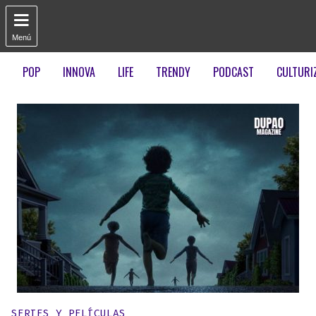

Menú
POP
INNOVA
LIFE
TRENDY
PODCAST
CULTURI
Publicado en:
SERIES Y PELÍCULAS