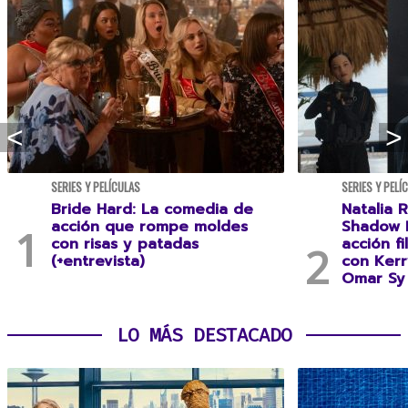
SERIES Y PELÍCULAS
SERIES Y PELÍ
Bride Hard: La comedia de
Natalia R
acción que rompe moldes
Shadow F
con risas y patadas
acción f
(+entrevista)
con Kerr
Omar Sy 
LO MÁS DESTACADO