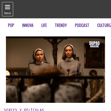

Menú
POP
INNOVA
LIFE
TRENDY
PODCAST
CULTURI
Publicado en:
SERIES Y PELÍCULAS