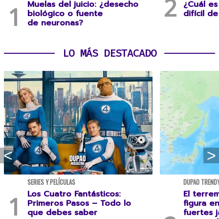
Muelas del juicio: ¿desecho
¿Cuál es
biológico o fuente
difícil d
de neuronas?
LO MÁS DESTACADO
SERIES Y PELÍCULAS
DUPAO TREND
Los Cuatro Fantásticos:
El terre
Primeros Pasos – Todo lo
figura e
que debes saber
fuertes 