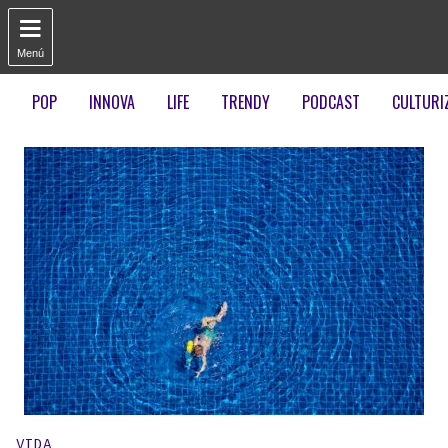

Menú
POP
INNOVA
LIFE
TRENDY
PODCAST
CULTURI
Publicado en:
VIDA