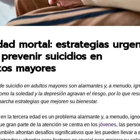
en:
dad mortal: estrategias urge
 prevenir suicidios en
tos mayores
de suicidio en adultos mayores son alarmantes y, a menudo, ig
omo la soledad y la depresión agravan el riesgo, por lo que resu
archa estrategias que mejoren su bienestar.
o en la tercera edad es un problema alarmante y, a menudo, ign
ue gran parte de la atención se centra en los
jóvenes
, las pers
mbién afrontan desafíos significativos que les pueden llevar a e