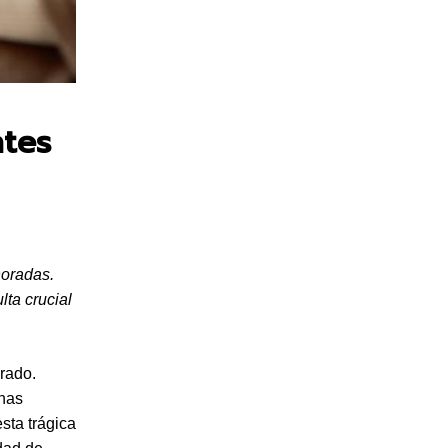
ntes
noradas.
lta crucial
orado.
onas
sta trágica