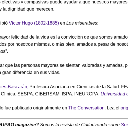
s efectivas y compasivas puede ayudar a que nuestros mayores
 y la dignidad que merecen.
ibió
Victor Hugo (1802-1885)
en
Los miserables
:
mayor felicidad de la vida es la convicción de que somos amado
os por nosotros mismos, o más bien, amados a pesar de nosot
os”.
zar que las personas mayores se sientan valoradas y amadas,
 gran diferencia en sus vidas.
bes-Bascarán
, Profesora Asociada en Ciencias de la Salud. FE
a Clínica. SESPA. CIBERSAM. ISPA. INEUROPA,
Universidad 
ulo fue publicado originalmente en
The Conversation
. Lea el
ori
DUPAO magazine?
Somos la revista de Culturizando sobre
Ser