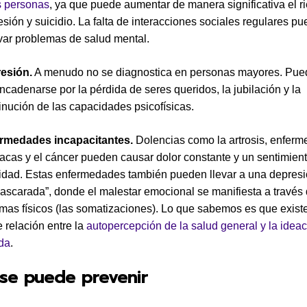
s personas
, ya que puede aumentar de manera significativa el r
sión y suicidio. La falta de interacciones sociales regulares p
var problemas de salud mental.
esión.
A menudo no se diagnostica en personas mayores. Pue
cadenarse por la pérdida de seres queridos, la jubilación y la
inución de las capacidades psicofísicas.
rmedades incapacitantes.
Dolencias como la artrosis, enfer
íacas y el cáncer pueden causar dolor constante y un sentimien
ilidad. Estas enfermedades también pueden llevar a una depres
ascarada”, donde el malestar emocional se manifiesta a través
omas físicos (las somatizaciones). Lo que sabemos es que exist
e relación entre la
autopercepción de la salud general y la idea
ida
.
se puede prevenir