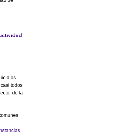
idad de
uctividad
uicidios
 casi todos
ector de la
 comunes
nstancias