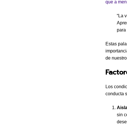
que a men
“La v
Apre
para 
Estas pala
importanci
de nuestro
Factor
Los condic
conducta s
Aisl
sin 
dese