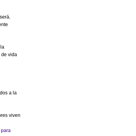
 será.
ente
la
 de vida
dos a la
res viven
 para