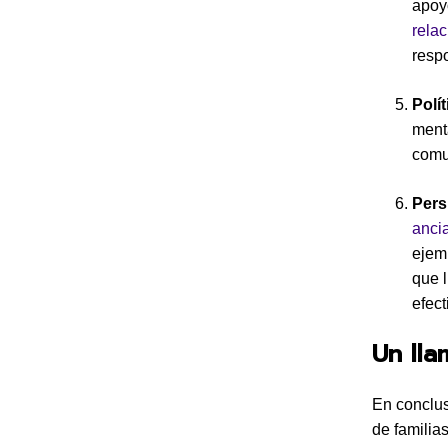
apoy
relac
respo
Polí
menta
comu
Pers
anci
ejemp
que l
efect
Un lla
En conclus
de familia