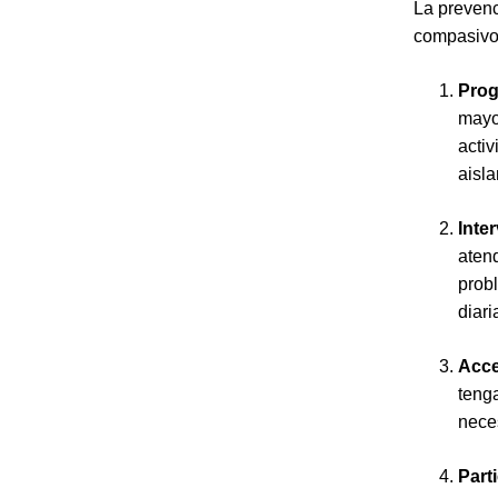
La prevenc
compasivo.
Prog
mayo
activ
aisl
Inte
aten
probl
diari
Acce
teng
nece
Parti