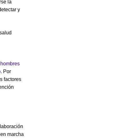
rse la
detectar y
salud
n
hombres
o
. Por
s factores
vención
olaboración
r en marcha