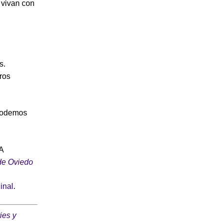
 vivan con
s.
ros
 podemos
A
de Oviedo
ginal
.
ies y