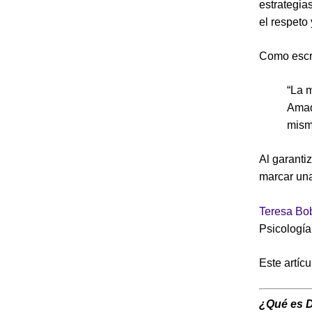
estrategia
el respeto
Como escr
“La 
Amad
mism
Al garanti
marcar una
Teresa Bo
Psicologí
Este artíc
¿Qué es 