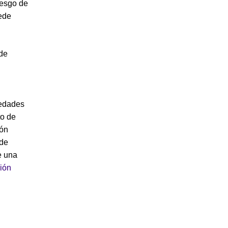
iesgo de
uede
de
medades
to de
ión
 de
e una
ción