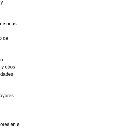
 y
personas
o de
an
 y otros
vidades
ayores
dores en el