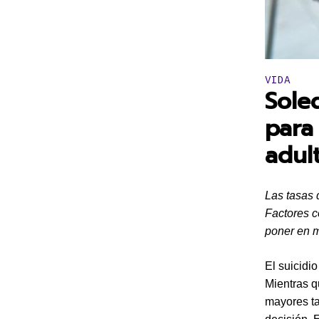
Publicado 
VIDA
Sole
para
adul
Las tasas 
Factores c
poner en m
El suicidi
Mientras q
mayores ta