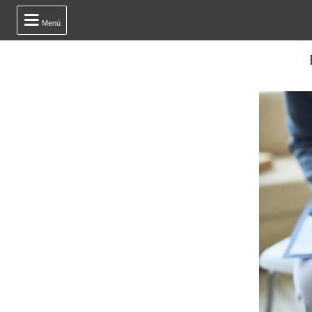

Menú