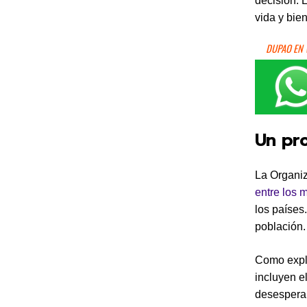
decisión. 
vida y bie
DUPAO EN
Un pro
La Organiz
entre los 
los países
población.
Como expli
incluyen e
desesperan