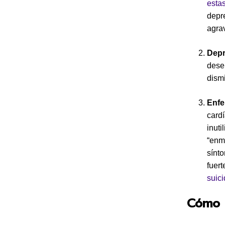
esta
depre
agra
Depr
desen
dism
Enfe
card
inut
“enm
sínt
fuert
suic
Cómo 