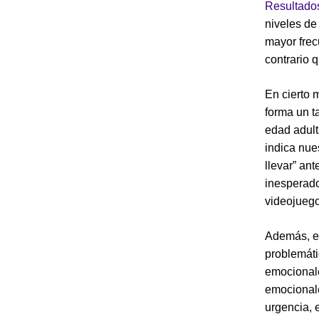
Resultados
niveles de
mayor frec
contrario 
En cierto 
forma un t
edad adult
indica nue
llevar” an
inesperado
videojuego
Además, en
problemáti
emocionale
emocionale
urgencia, 