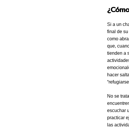
¿Cómo
Si a un ch
final de su
como abraz
que, cuand
tienden a 
actividade
emocionale
hacer salt
“refugiars
No se trat
encuentren
escuchar u
practicar 
las activi