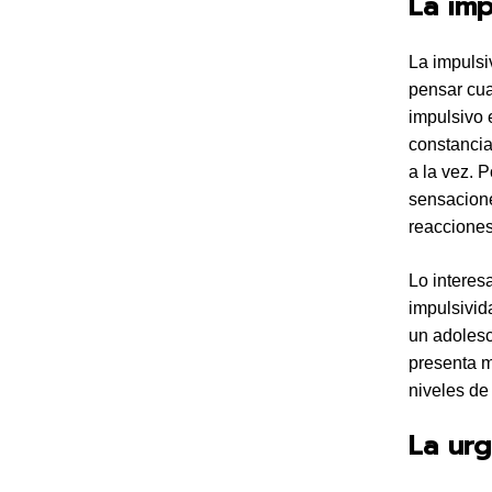
La imp
La impulsi
pensar cua
impulsivo 
constancia
a la vez. 
sensacione
reacciones
Lo interes
impulsivid
un adolesc
presenta m
niveles de
La urg