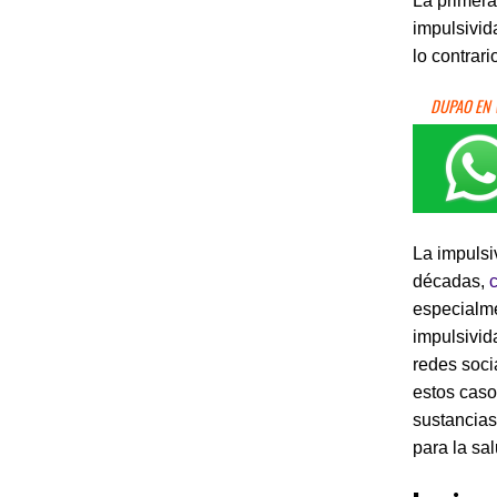
La primera
impulsivid
lo contrar
DUPAO EN
La impulsi
décadas,
especialme
impulsivid
redes soci
estos caso
sustancia
para la sal