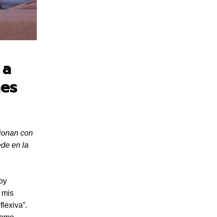
 a
nes
cionan con
ede en la
oy
 mis
lexiva”.