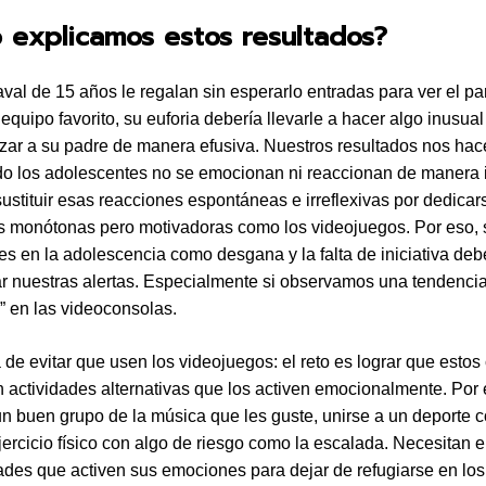
 explicamos estos resultados?
aval de 15 años le regalan sin esperarlo entradas para ver el par
 equipo favorito, su euforia debería llevarle a hacer algo inusual
ar a su padre de manera efusiva. Nuestros resultados nos ha
o los adolescentes no se emocionan ni reaccionan de manera 
sustituir esas reacciones espontáneas e irreflexivas por dedicar
s monótonas pero motivadoras como los videojuegos. Por eso,
s en la adolescencia como desgana y la falta de iniciativa deb
ar nuestras alertas. Especialmente si observamos una tendenci
e” en las videoconsolas.
a de evitar que usen los videojuegos: el reto es lograr que esto
 actividades alternativas que los activen emocionalmente. Por 
n buen grupo de la música que les guste, unirse a un deporte c
ejercicio físico con algo de riesgo como la escalada. Necesitan 
dades que activen sus emociones para dejar de refugiarse en los