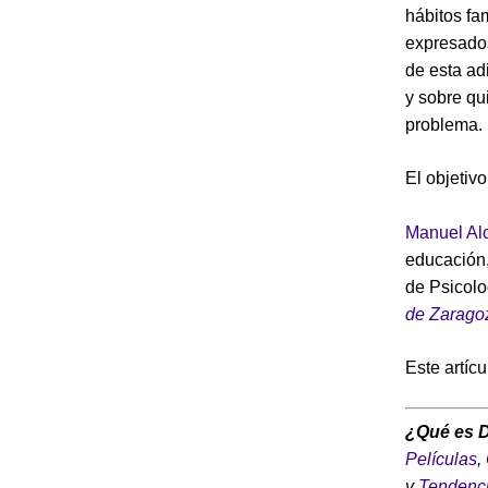
hábitos fa
expresados
de esta ad
y sobre qu
problema.
El objetiv
Manuel Alc
educación
de Psicolo
de Zarago
Este artíc
¿Qué es 
Películas
,
y
Tendenc