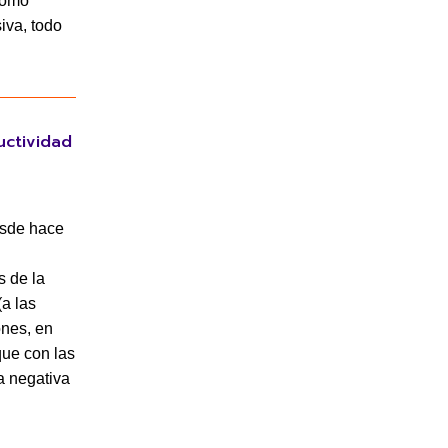
como
iva, todo
uctividad
esde hace
s de la
a las
ones, en
que con las
a negativa