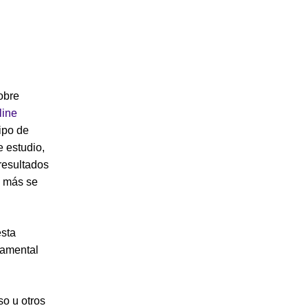
obre
line
tipo de
 estudio,
resultados
e más se
esta
damental
so u otros