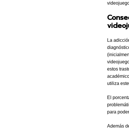
videojuego
Conse
video
La adicció
diagnóstic
(inicialme
videojuego
estos tras
académicos
utiliza est
El porcent
problemáti
para poder
Además de 