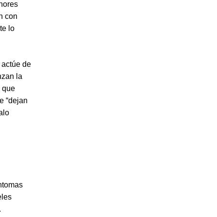
nores
an con
te lo
, actúe de
nzan la
o que
e “dejan
alo
íntomas
eles
.