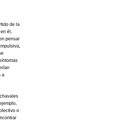
tido de la
 en él,
cen pensar
impulsiva,
se
 síntomas
erían
a a
s chavales
ejemplo,
olectivo o
encontrar