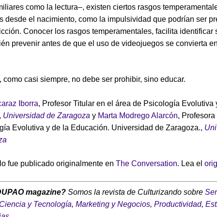
miliares como la lectura–, existen ciertos rasgos temperamental
 desde el nacimiento, como la impulsividad que podrían ser p
icción. Conocer los rasgos temperamentales, facilita identificar
ién prevenir antes de que el uso de videojuegos se convierta e
o, como casi siempre, no debe ser prohibir, sino educar.
araz Iborra
, Profesor Titular en el área de Psicología Evolutiva 
,
Universidad de Zaragoza
y
Marta Modrego Alarcón
, Profesora
gía Evolutiva y de la Educación. Universidad de Zaragoza.,
Uni
za
ulo fue publicado originalmente en
The Conversation
. Lea el
ori
DUPAO magazine?
Somos la revista de Culturizando sobre
Ser
Ciencia y Tecnología
,
Marketing y Negocios
,
Productividad
,
Est
ias
.