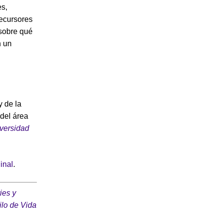
es,
recursores
 sobre qué
n un
y de la
 del área
versidad
ginal
.
ies y
ilo de Vida