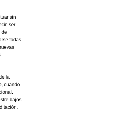
tuar sin
cir, ser
a de
arse todas
 nuevas
s
de la
lo, cuando
ional,
stre bajos
ditación.