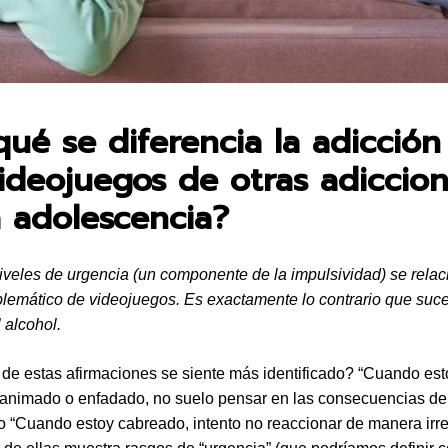
en:
qué se diferencia la adicción
videojuegos de otras adiccio
a adolescencia?
veles de urgencia (un componente de la impulsividad) se rela
blemático de videojuegos. Es exactamente lo contrario que suc
 alcohol.
de estas afirmaciones se siente más identificado? “Cuando est
animado o enfadado, no suelo pensar en las consecuencias de
o “Cuando estoy cabreado, intento no reaccionar de manera irref