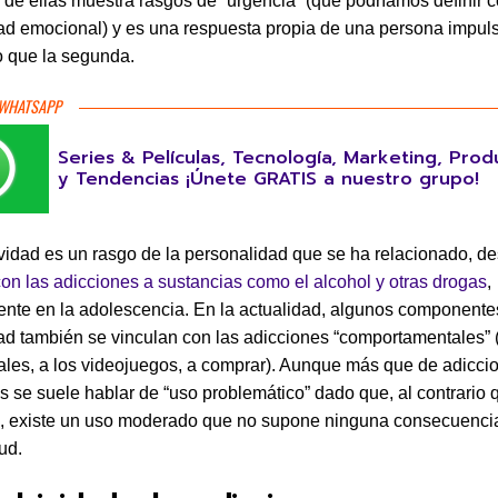
 de ellas muestra rasgos de “urgencia” (que podríamos definir 
ad emocional) y es una respuesta propia de una persona impuls
io que la segunda.
 WHATSAPP
Series & Películas, Tecnología, Marketing, Prod
y Tendencias ¡Únete GRATIS a nuestro grupo!
vidad es un rasgo de la personalidad que se ha relacionado, d
con las adicciones a sustancias como el alcohol y otras drogas
,
nte en la adolescencia. En la actualidad, algunos componente
ad también se vinculan con las adicciones “comportamentales” (
ales, a los videojuegos, a comprar). Aunque más que de adicci
s se suele hablar de “uso problemático” dado que, al contrario 
s, existe un uso moderado que no supone ninguna consecuenci
ud.