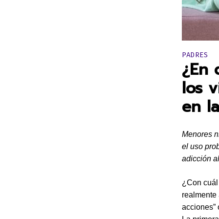
Publicado 
PADRES
¿En 
los 
en l
Menores ni
el uso pro
adicción al
¿Con cuál 
realmente 
acciones” 