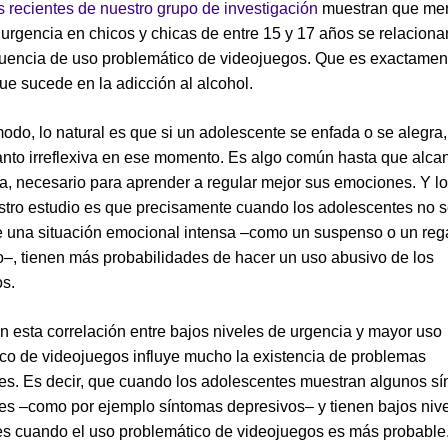
 recientes de nuestro grupo de investigación
muestran que me
 urgencia en chicos y chicas de entre 15 y 17 años se relacion
uencia de uso problemático de videojuegos. Que es exactamen
que sucede en la adicción al alcohol.
modo, lo natural es que si un adolescente se enfada o se alegra
anto irreflexiva en ese momento. Es algo común hasta que alca
a, necesario para aprender a regular mejor sus emociones. Y l
stro estudio es que precisamente cuando los adolescentes no s
te una situación emocional intensa –como un suspenso o un reg
–, tienen más probabilidades de hacer un uso abusivo de los
s.
 esta correlación entre bajos niveles de urgencia y mayor uso
co de videojuegos influye mucho la existencia de problemas
s. Es decir, que cuando los adolescentes muestran algunos s
s –como por ejemplo síntomas depresivos– y tienen bajos niv
es cuando el uso problemático de videojuegos es más probable