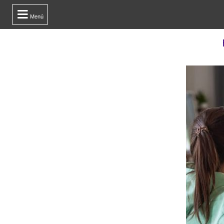

Menú