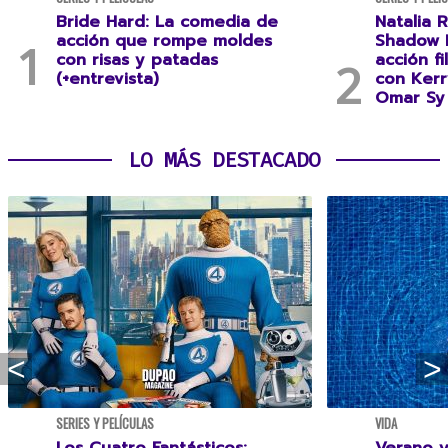
Bride Hard: La comedia de
Natalia R
acción que rompe moldes
Shadow F
con risas y patadas
acción f
(+entrevista)
con Kerr
Omar Sy 
LO MÁS DESTACADO
SERIES Y PELÍCULAS
VIDA