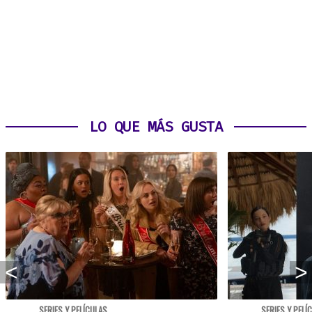
LO QUE MÁS GUSTA
SERIES Y PELÍCULAS
SERIES Y PELÍ