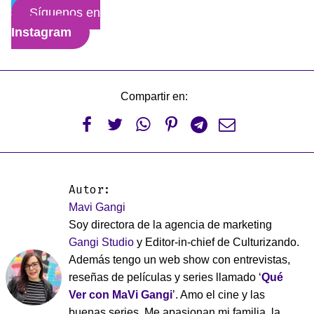
Síguenos en
Instagram
Compartir en:






Autor:
Mavi Gangi
Soy directora de la agencia de marketing
Gangi Studio
y Editor-in-chief de Culturizando.
Además tengo un web show con entrevistas,
reseñas de películas y series llamado ‘
Qué
Ver con MaVi Gangi
’. Amo el cine y las
buenas series. Me apasionan mi familia, la