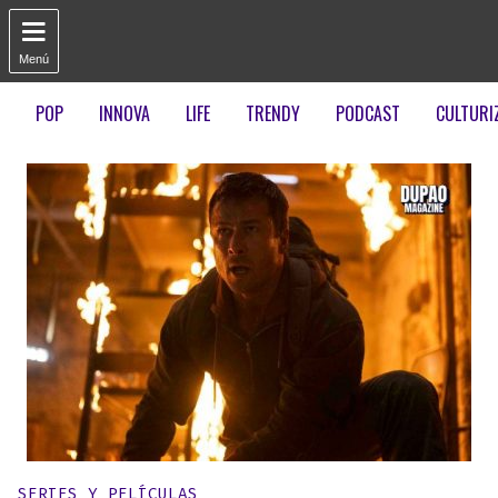

Menú
POP
INNOVA
LIFE
TRENDY
PODCAST
CULTURI
Publicado en:
SERIES Y PELÍCULAS