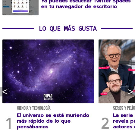
Ya puedes escuchar Twitter Spaces
en tu navegador de escritorio
LO QUE MÁS GUSTA
CIENCIA Y TECNOLOGÍA
SERIES Y PELÍ
El universo se está muriendo
La serie
más rápido de lo que
revela p
pensábamos
actores 