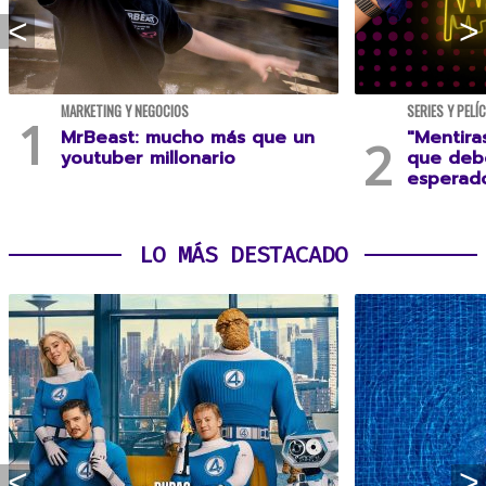
MARKETING Y NEGOCIOS
SERIES Y PELÍ
MrBeast: mucho más que un
"Mentira
youtuber millonario
que debe
esperad
LO MÁS DESTACADO