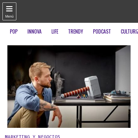

Menú
POP
INNOVA
LIFE
TRENDY
PODCAST
CULTURI
Publicado en:
MARKETING Y NEGOCIOS