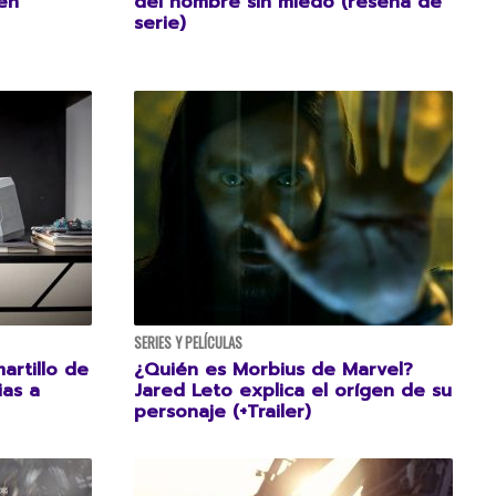
en
del hombre sin miedo (reseña de
serie)
SERIES Y PELÍCULAS
artillo de
¿Quién es Morbius de Marvel?
ias a
Jared Leto explica el orígen de su
personaje (+Trailer)