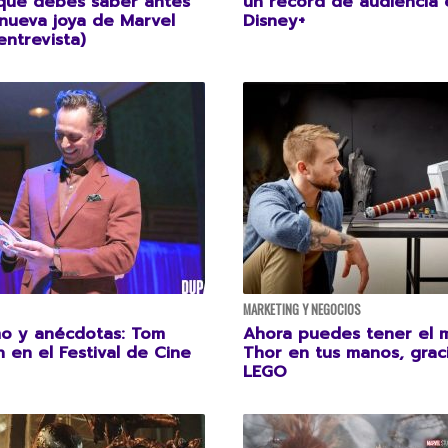
que debes saber antes
un récord de audiencia 
 nueva joya de Marvel
Disney+
entrevista)
MARKETING Y NEGOCIOS
mo y anécdotas: Tom
Ahora puedes tener el m
n en el Festival de Cine
Thor en tus manos, grac
LEGO