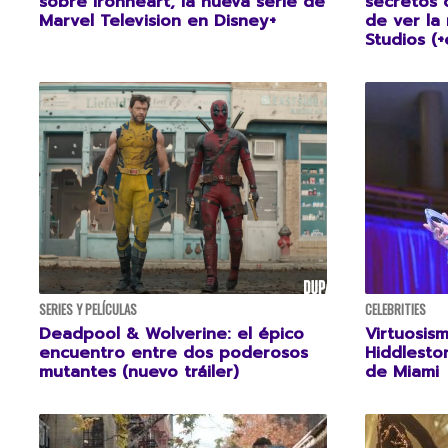
sobre Ironheart, la nueva serie de
secretos 
Marvel Television en Disney+
de ver la
Studios (+
SERIES Y PELÍCULAS
CELEBRITIES
Deadpool & Wolverine: el épico
Virtuosis
encuentro entre dos poderosos
Hiddlesto
mutantes (nuevo tráiler)
de Miami