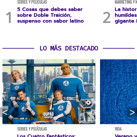
SERIES Y PELÍCULAS
MARKETING Y 
5 Cosas que debes saber
La histo
sobre Doble Traición,
humildes
suspenso con sabor latino
gigante 
LO MÁS DESTACADO
SERIES Y PELÍCULAS
VIDA
Los Cuatro Fantásticos:
Verano y