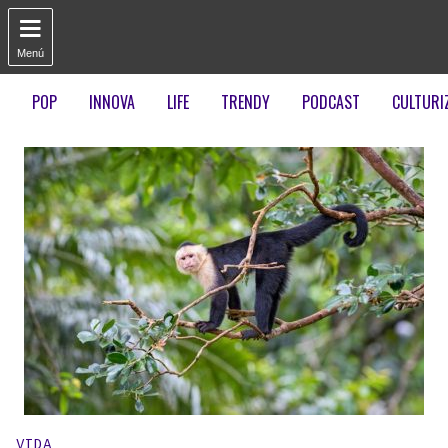

Menú
POP
INNOVA
LIFE
TRENDY
PODCAST
CULTURI
Publicado en:
VIDA