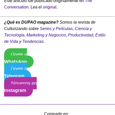
Este artículo fue publicado originalmente en
The
Conversation
. Lea el
original
.
¿Qué es DUPAO magazine?
Somos la revista de
Culturizando sobre
Series y Películas
,
Ciencia y
Tecnología
,
Marketing y Negocios
,
Productividad
,
Estilo
de Vida
y
Tendencias
.
Únete a
WhatsApp
Únete a
Telegram
Síguenos en
Instagram
Compartir en: