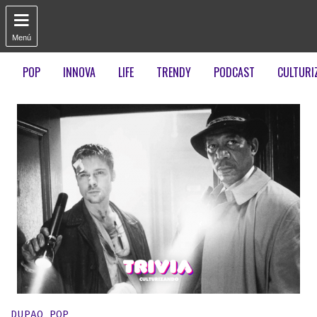

Menú
POP
INNOVA
LIFE
TRENDY
PODCAST
CULTURI
Publicado en:
DUPAO POP