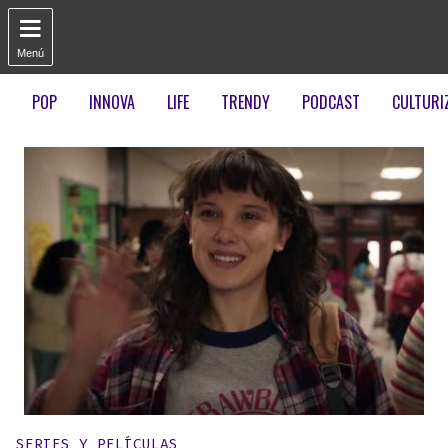

Menú
POP
INNOVA
LIFE
TRENDY
PODCAST
CULTURI
Publicado en:
SERIES Y PELÍCULAS