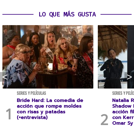
LO QUE MÁS GUSTA
SERIES Y PELÍCULAS
SERIES Y PELÍ
Bride Hard: La comedia de
Natalia R
acción que rompe moldes
Shadow F
con risas y patadas
acción f
(+entrevista)
con Kerr
Omar Sy 