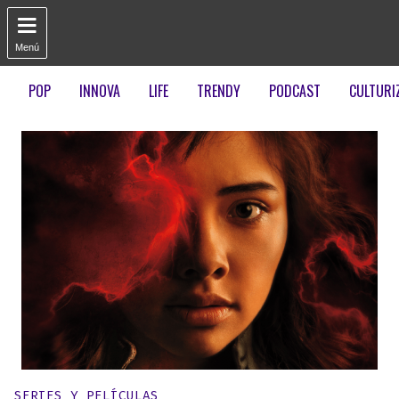

Menú
POP
INNOVA
LIFE
TRENDY
PODCAST
CULTURI
Publicado en:
SERIES Y PELÍCULAS