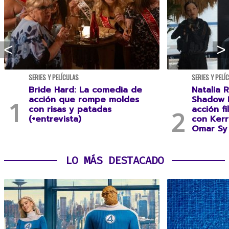
SERIES Y PELÍCULAS
SERIES Y PELÍ
Bride Hard: La comedia de
Natalia R
acción que rompe moldes
Shadow F
con risas y patadas
acción f
(+entrevista)
con Kerr
Omar Sy 
LO MÁS DESTACADO