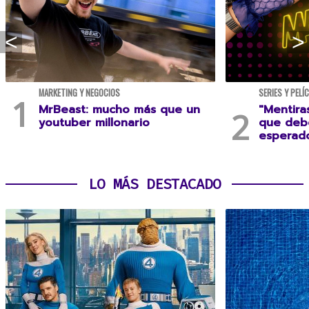
MARKETING Y NEGOCIOS
SERIES Y PELÍ
MrBeast: mucho más que un
"Mentira
youtuber millonario
que debe
esperad
LO MÁS DESTACADO