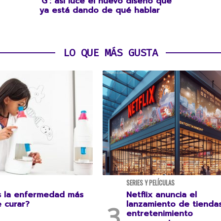
‘G’: así luce el nuevo diseño que
ya está dando de qué hablar
LO QUE MÁS GUSTA
SERIES Y PELÍCULAS
s la enfermedad más
Netflix anuncia el
e curar?
lanzamiento de tienda
entretenimiento