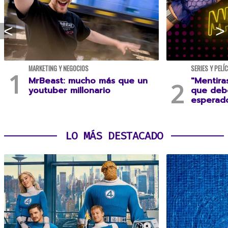
MARKETING Y NEGOCIOS
SERIES Y PELÍ
MrBeast: mucho más que un
"Mentira
youtuber millonario
que debe
esperad
LO MÁS DESTACADO