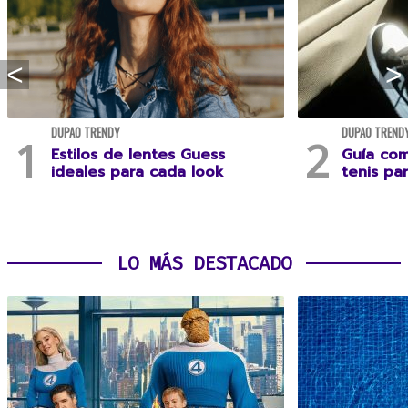
DUPAO TRENDY
DUPAO TREND
Estilos de lentes Guess
Guía com
ideales para cada look
tenis pa
LO MÁS DESTACADO