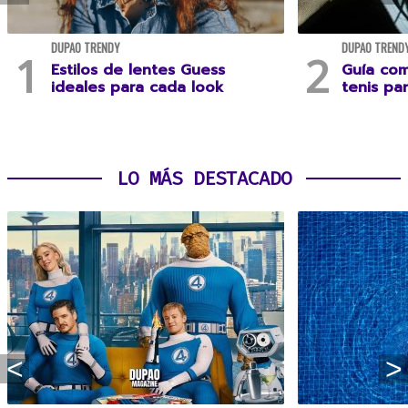
DUPAO TRENDY
DUPAO TREND
Estilos de lentes Guess
Guía com
ideales para cada look
tenis pa
LO MÁS DESTACADO