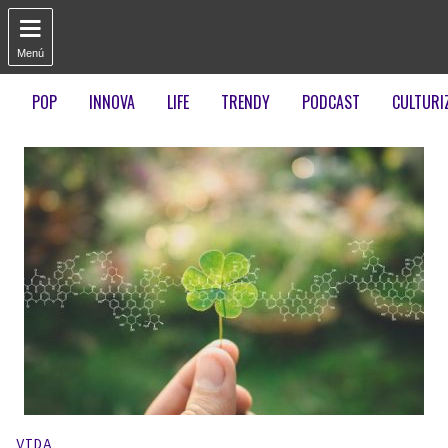

Menú
POP
INNOVA
LIFE
TRENDY
PODCAST
CULTURI
Publicado en:
VIDA