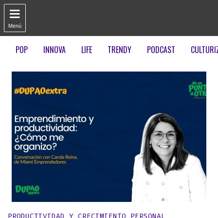

Menú
POP
INNOVA
LIFE
TRENDY
PODCAST
CULTURI
Publicado en:
PRODUCTIVIDAD Y CRECIMIENTO PERSONAL