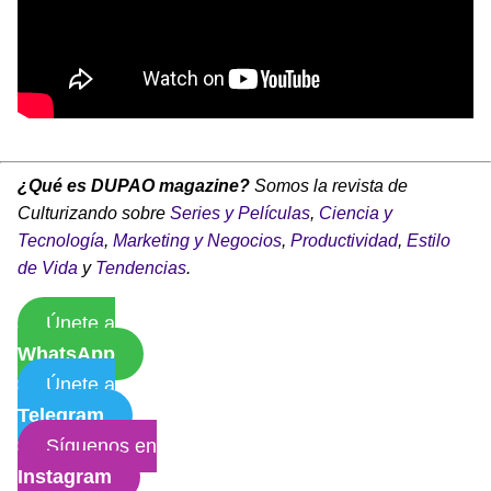
¿Qué es DUPAO magazine?
Somos la revista de
Culturizando sobre
Series y Películas
,
Ciencia y
Tecnología
,
Marketing y Negocios
,
Productividad
,
Estilo
de Vida
y
Tendencias
.
Únete a
WhatsApp
Únete a
Telegram
Síguenos en
Instagram