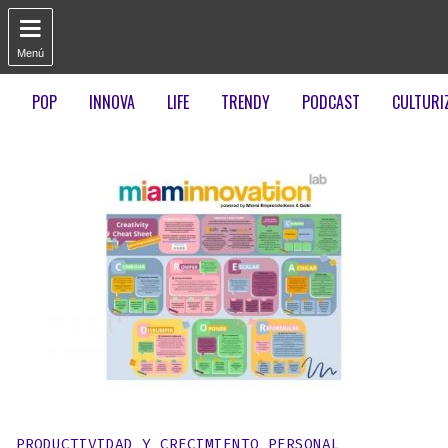

Menú
POP
INNOVA
LIFE
TRENDY
PODCAST
CULTURI
Publicado en:
PRODUCTIVIDAD Y CRECIMIENTO PERSONAL