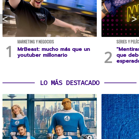
MARKETING Y NEGOCIOS
SERIES Y PELÍ
MrBeast: mucho más que un
"Mentira
youtuber millonario
que debe
esperad
LO MÁS DESTACADO