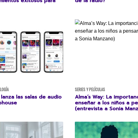
ientos exitosos para
de la radio?
OLOGÍA
SERIES Y PELÍCULAS
lanza las salas de audio
Alma’s Way: La importan
ubhouse
enseñar a los niños a p
(entrevista a Sonia Man