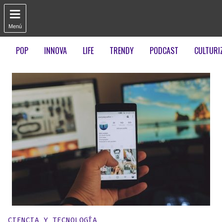

Menú
POP
INNOVA
LIFE
TRENDY
PODCAST
CULTURI
Publicado en:
CIENCIA Y TECNOLOGÍA