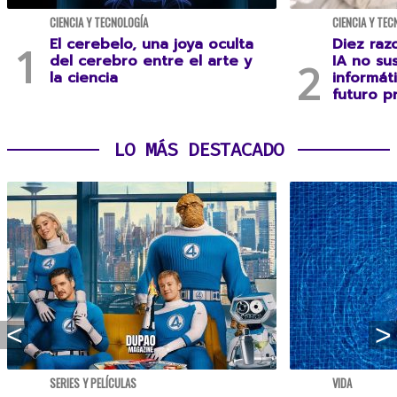
CIENCIA Y TECNOLOGÍA
CIENCIA Y TEC
El cerebelo, una joya oculta
Diez raz
del cerebro entre el arte y
IA no sus
la ciencia
informát
futuro p
LO MÁS DESTACADO
SERIES Y PELÍCULAS
VIDA