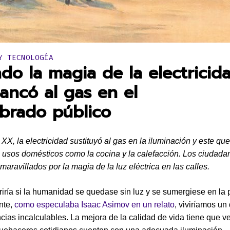
en:
Y TECNOLOGÍA
do la magia de la electricid
ancó al gas en el
brado público
 XX, la electricidad sustituyó al gas en la iluminación y este qu
 usos domésticos como la cocina y la calefacción. Los ciudada
aravillados por la magia de la luz eléctrica en las calles.
iría si la humanidad se quedase sin luz y se sumergiese en l
nte,
como especulaba Isaac Asimov en un relato
, viviríamos u
ias incalculables. La mejora de la calidad de vida tiene que v