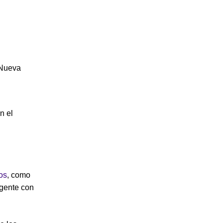
 Nueva
n el
os
, como
 gente con