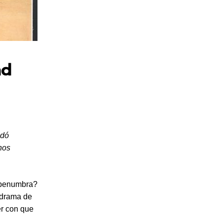
ad
edó
nos
a penumbra?
n drama de
er con que