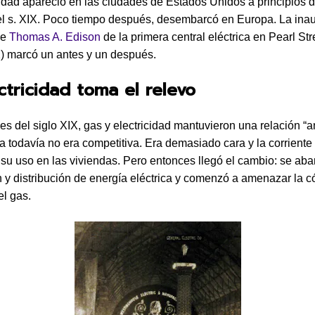
cidad apareció en las ciudades de Estados Unidos a principios d
l s. XIX. Poco tiempo después, desembarcó en Europa. La ina
de
Thomas A. Edison
de la primera central eléctrica en Pearl St
) marcó un antes y un después.
ctricidad toma el relevo
les del siglo XIX, gas y electricidad mantuvieron una relación “a
a todavía no era competitiva. Era demasiado cara y la corriente
a su uso en las viviendas. Pero entonces llegó el cambio: se aba
 y distribución de energía eléctrica y comenzó a amenazar la 
el gas.