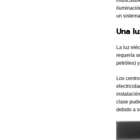
indiscutib
iluminació
un sistema
Una lu
La luz elé
requería s
petróleo) 
Los centro
electricid
instalació
clase pud
debido a s