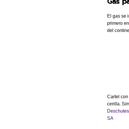
Gas pa
El gas se 
primero en
del contin
Cartel con
cerilla. Si
Deschutes
SA