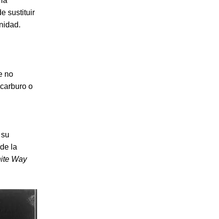
 la
e sustituir
nidad.
e no
 carburo o
 su
 de la
ite Way