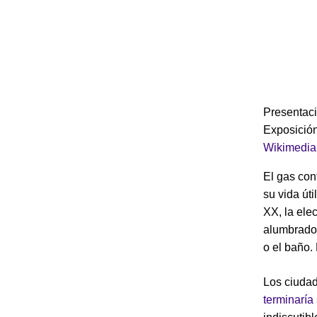
Presentaci
Exposició
Wikimedi
El gas con
su vida úti
XX, la ele
alumbrado.
o el baño. 
Los ciudad
terminaría