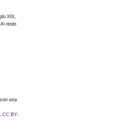
glo XIX,
Al resto
a con una
,
CC BY-