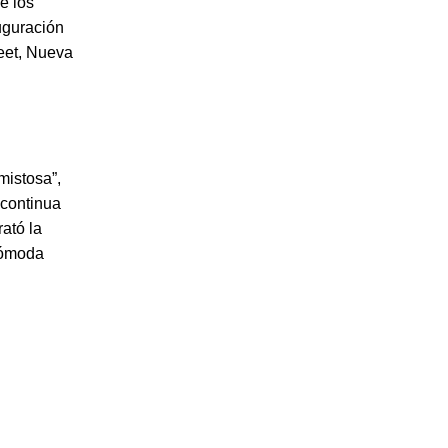
e los
uguración
reet, Nueva
mistosa”,
 continua
rató la
cómoda