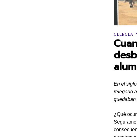
Publicado 
CIENCIA 
Cuan
desb
alum
En el siglo
relegado a
quedaban m
¿Qué ocurr
Segurame
consecuenc