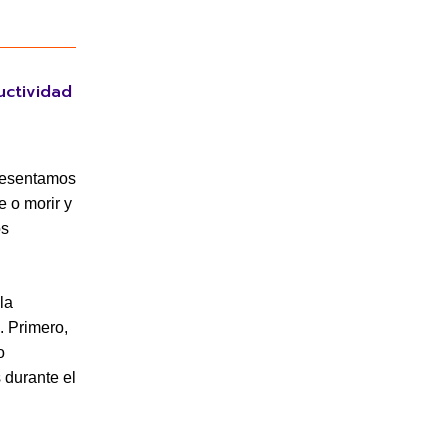
uctividad
 presentamos
 o morir y
os
la
. Primero,
o
 durante el