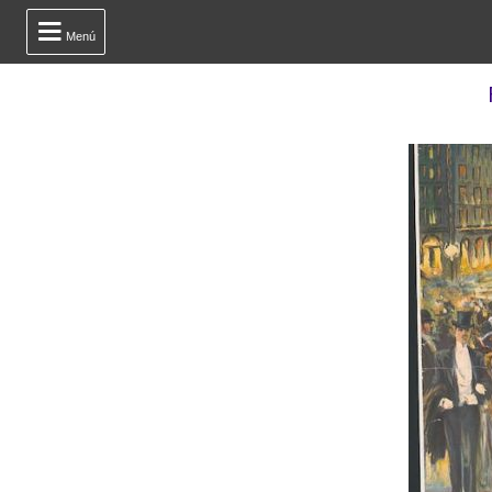

Menú