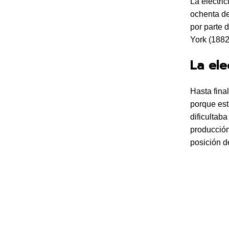
La electri
ochenta de
por parte 
York (1882
La ele
Hasta fina
porque est
dificultab
producción
posición d