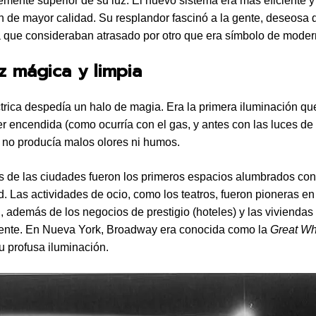
lemente superior de su luz. El nuevo sistema era más eficiente y
n de mayor calidad. Su resplandor fascinó a la gente, deseosa d
 que consideraban atrasado por otro que era símbolo de moder
z mágica y limpia
ctrica despedía un halo de magia. Era la primera iluminación qu
er encendida (como ocurría con el gas, y antes con las luces de
y no producía malos olores ni humos.
s de las ciudades fueron los primeros espacios alumbrados con
ad. Las actividades de ocio, como los teatros, fueron pioneras en
n, además de los negocios de prestigio (hoteles) y las viviendas
iente. En Nueva York, Broadway era conocida como la
Great Wh
u profusa iluminación.