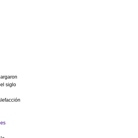
largaron
el siglo
l
alefacción
les