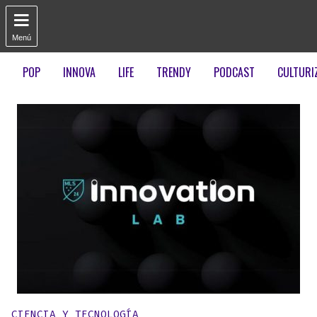

Menú
POP
INNOVA
LIFE
TRENDY
PODCAST
CULTURI
Publicado en:
CIENCIA Y TECNOLOGÍA