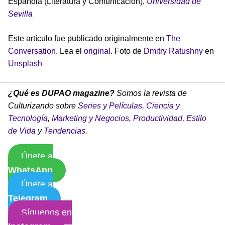
Española (Literatura y Comunicación),
Universidad de
Sevilla
Este artículo fue publicado originalmente en
The
Conversation
. Lea el
original
. Foto de
Dmitry Ratushny
en
Unsplash
¿Qué es DUPAO magazine?
Somos la revista de
Culturizando sobre
Series y Películas
,
Ciencia y
Tecnología
,
Marketing y Negocios
,
Productividad
,
Estilo
de Vida
y
Tendencias
.
Únete a
WhatsApp
Únete a
Telegram
Síguenos en