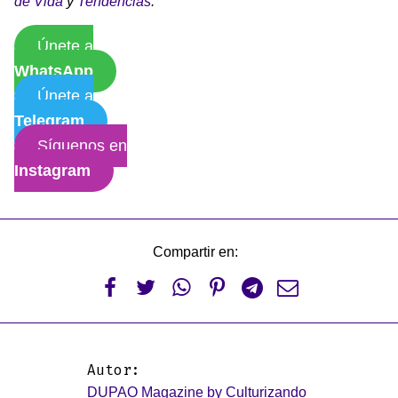
de Vida
y
Tendencias
.
Únete a
WhatsApp
Únete a
Telegram
Síguenos en
Instagram
Compartir en:






Autor:
DUPAO Magazine by Culturizando