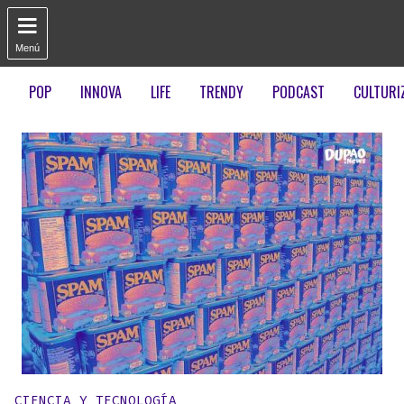

Menú
POP
INNOVA
LIFE
TRENDY
PODCAST
CULTURI
Publicado en:
CIENCIA Y TECNOLOGÍA