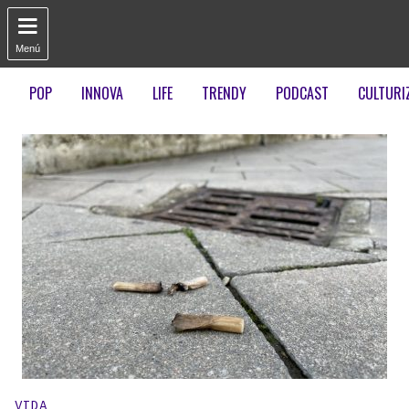

Menú
POP
INNOVA
LIFE
TRENDY
PODCAST
CULTURI
Publicado en:
VIDA