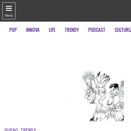

Menú
POP
INNOVA
LIFE
TRENDY
PODCAST
CULTURI
Publicado en:
DUPAO TRENDY