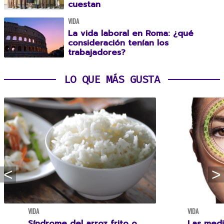
cuestan
VIDA
La vida laboral en Roma: ¿qué
consideración tenían los
trabajadores?
LO QUE MÁS GUSTA
VIDA
VIDA
Síndrome del arroz frito o
Las medi