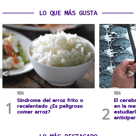
LO QUE MÁS GUSTA
VIDA
VIDA
Síndrome del arroz frito o
El cereb
recalentado ¿Es peligroso
en la me
comer arroz?
estudiar
anticipa