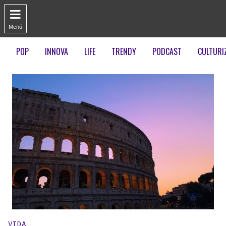

Menú
POP
INNOVA
LIFE
TRENDY
PODCAST
CULTURI
Publicado en:
VIDA