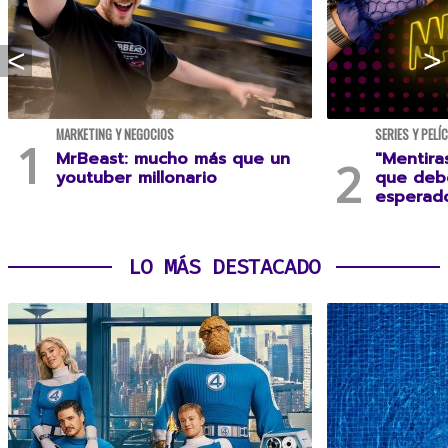
MARKETING Y NEGOCIOS
SERIES Y PELÍ
MrBeast: mucho más que un
"Mentira
youtuber millonario
que debe
esperad
LO MÁS DESTACADO