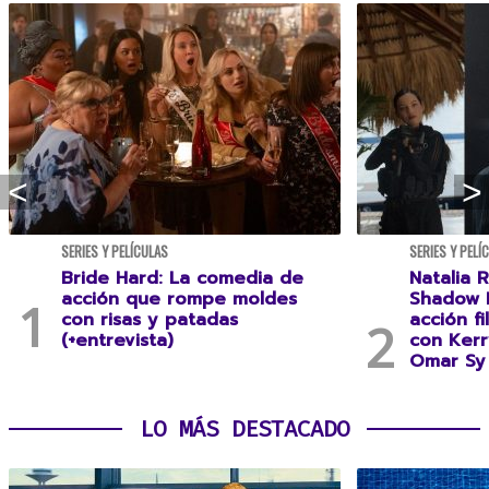
SERIES Y PELÍCULAS
SERIES Y PELÍ
Bride Hard: La comedia de
Natalia R
acción que rompe moldes
Shadow F
con risas y patadas
acción f
(+entrevista)
con Kerr
Omar Sy 
LO MÁS DESTACADO