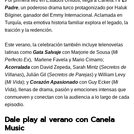
Por primera vez en Estados Unidos, llega a Canela.TV
El
Padre
, un poderoso drama turco protagonizado por Haluk
Bilginer, ganador del Emmy Internacional. Aclamada en
Turquía, esta emotiva historia familiar explora el legado, la
traición y la redención.
Este verano, la celebración también incluye telenovelas
latinas como
Gata Salvaje
con Marjorie de Sousa (
Mi
Perfecto Ex
), Marlene Favela y Mario Cimarro;
Acorralada
con David Zepeda, Sarah Mintz (
Secretos
de
Villanas
)
,
Julián Gil (
Secretos de Parejas
) y William Levy
(
Mi Vida
); y
Corazón Apasionado
con Guy Ecker (
Mi
Vida
), llenas de drama, pasión y emociones intensas que
conmueven y conectan con la audiencia a lo largo de cada
episodio.
Dale play al verano con Canela
Music