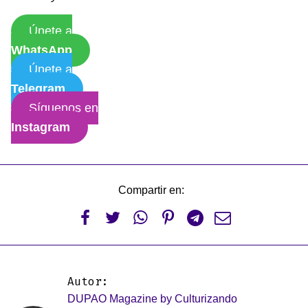
Únete a
WhatsApp
Únete a
Telegram
Síguenos en
Instagram
Compartir en:






Autor:
DUPAO Magazine by Culturizando