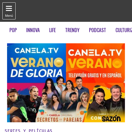

Menú
POP
INNOVA
LIFE
TRENDY
PODCAST
CULTURI
Publicado en:
SERIES Y PELÍCULAS