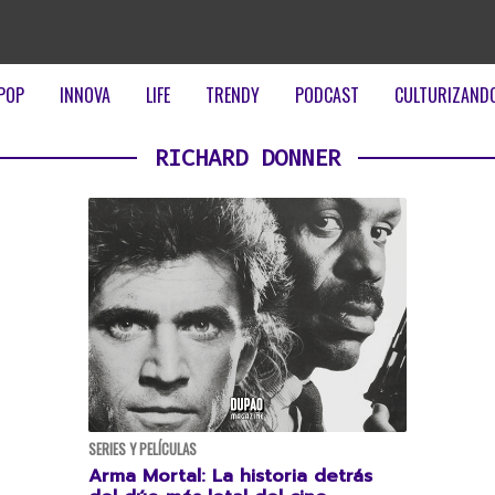
POP
INNOVA
LIFE
TRENDY
PODCAST
CULTURIZAND
RICHARD DONNER
SERIES Y PELÍCULAS
Arma Mortal: La historia detrás