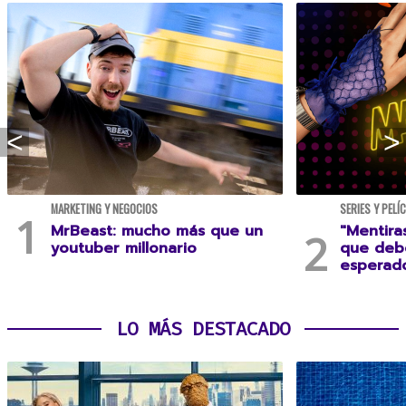
MARKETING Y NEGOCIOS
SERIES Y PELÍ
MrBeast: mucho más que un
"Mentira
youtuber millonario
que debe
esperad
LO MÁS DESTACADO