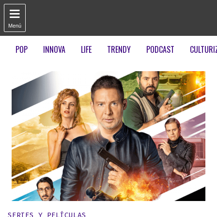

Menú
POP
INNOVA
LIFE
TRENDY
PODCAST
CULTURI
Publicado en:
SERIES Y PELÍCULAS