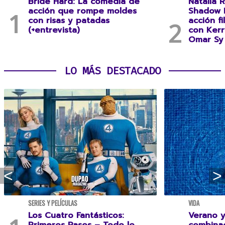
Bride Hard: La comedia de
Natalia R
acción que rompe moldes
Shadow F
con risas y patadas
acción f
(+entrevista)
con Kerr
Omar Sy 
LO MÁS DESTACADO
SERIES Y PELÍCULAS
VIDA
Los Cuatro Fantásticos:
Verano y
Primeros Pasos – Todo lo
combina