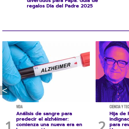
divertidos para Papá: Guía de
regalos Día del Padre 2025
VIDA
CIENCIA Y TE
Análisis de sangre para
Hija de 
predecir el alzhéimer:
indigna
comienza una nueva era en
para rev