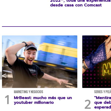
2022™, toda una experiencia
desde casa con Comcast
MARKETING Y NEGOCIOS
SERIES Y PEL
MrBeast: mucho más que un
"Mentira
youtuber millonario
que deb
esperad