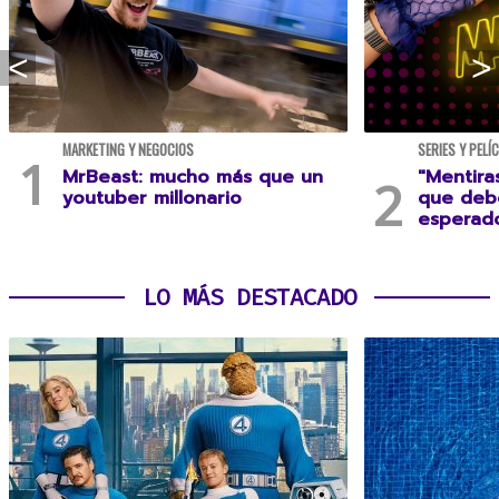
MARKETING Y NEGOCIOS
SERIES Y PELÍ
MrBeast: mucho más que un
"Mentira
youtuber millonario
que debe
esperad
LO MÁS DESTACADO