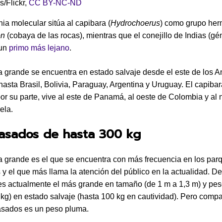
s/Flickr
,
CC BY-NC-ND
nia molecular sitúa al capibara (
Hydrochoerus
) como grupo he
on
(cobaya de las rocas), mientras que el conejillo de Indias (gé
 un
primo más lejano
.
a grande se encuentra en estado salvaje desde el este de los A
asta Brasil, Bolivia, Paraguay, Argentina y Uruguay. El capiba
r su parte, vive al este de Panamá, al oeste de Colombia y al 
ela.
asados de hasta 300 kg
a grande es el que se encuentra con más frecuencia en los par
 y el que más llama la atención del público en la actualidad. De
es actualmente el más grande en tamaño (de 1 m a 1,3 m) y pes
 kg) en estado salvaje (hasta 100 kg en cautividad). Pero comp
asados es un peso pluma.