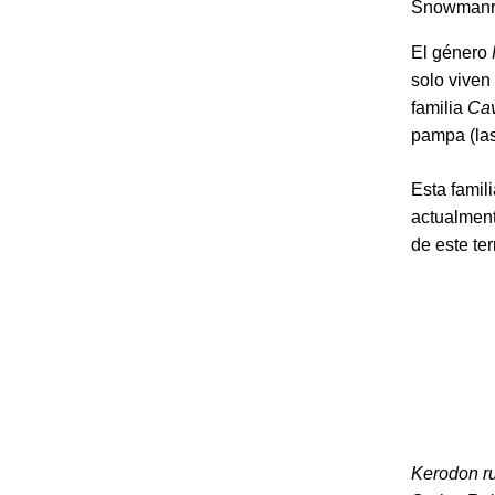
Snowmanra
El género
solo viven
familia
Cav
pampa (las
Esta famil
actualment
de este terr
Kerodon ru