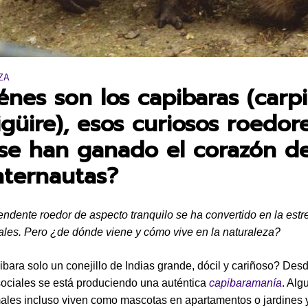
en:
ZA
énes son los capibaras (carp
igüire), esos curiosos roedor
se han ganado el corazón d
internautas?
endente roedor de aspecto tranquilo se ha convertido en la estre
ales. Pero ¿de dónde viene y cómo vive en la naturaleza?
ibara solo un conejillo de Indias grande, dócil y cariñoso? Des
sociales se está produciendo una auténtica
capibaramanía
. Alg
ales incluso viven como mascotas en apartamentos o jardines 