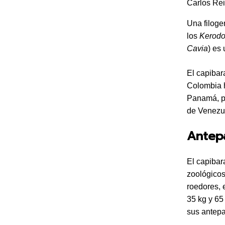
Carlos Rei
Una filoge
los
Kerod
Cavia
) es
El capibar
Colombia h
Panamá, po
de Venezu
Antep
El capibar
zoológicos
roedores, 
35 kg y 65
sus antep