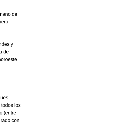
rmano de
nero
ndes y
ra de
noroeste
ques
 todos los
o (entre
arado con