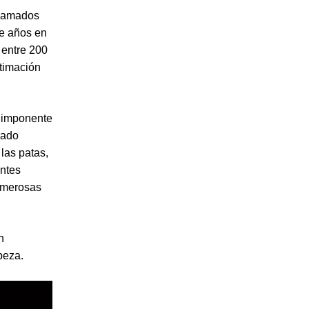
Llamados
de años en
 entre 200
stimación
u imponente
rado
las patas,
entes
numerosas
n
beza.