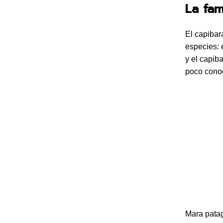
La fam
El capibar
especies: 
y el capi
poco cono
Mara patag