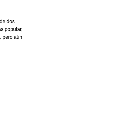
nde dos
ás popular,
, pero aún