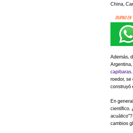
China, Ca
DUPAO EN
Además, de
Argentina,
capibaras
roedor, se
construyó 
En general
científico.
acuático”
cambios g