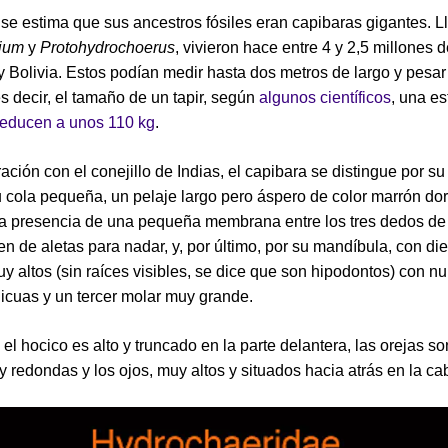
se estima que sus ancestros fósiles eran capibaras gigantes. 
ium
y
Protohydrochoerus
, vivieron hace entre 4 y 2,5 millones 
y Bolivia. Estos podían medir hasta dos metros de largo y pesar
es decir, el tamaño de un tapir, según
algunos científicos
, una e
reducen a unos 110 kg
.
ción con el conejillo de Indias, el capibara se distingue por s
 cola pequeña, un pelaje largo pero áspero de color marrón do
la presencia de una pequeña membrana entre los tres dedos de 
ven de aletas para nadar, y, por último, por su mandíbula, con di
uy altos (sin raíces visibles, se dice que son hipodontos) con 
licuas y un tercer molar muy grande.
 el hocico es alto y truncado en la parte delantera, las orejas so
 redondas y los ojos, muy altos y situados hacia atrás en la ca