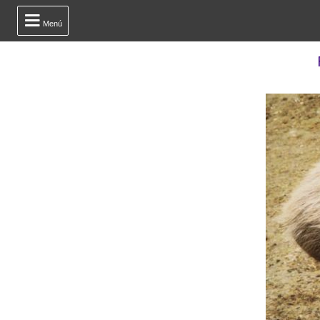

Menú