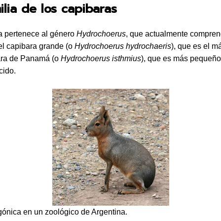
ilia de los capibaras
a pertenece al género
Hydrochoerus
, que actualmente compre
el capibara grande (o
Hydrochoerus hydrochaeris
), que es el m
bara de Panamá (o
Hydrochoerus isthmius
), que es más pequeño
cido.
ónica en un zoológico de Argentina.