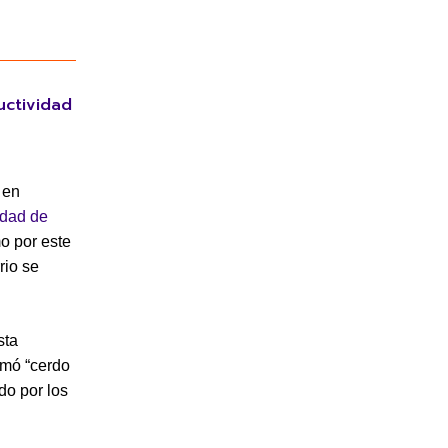
uctividad
 en
idad de
mo por este
rio se
sta
lamó “cerdo
o por los