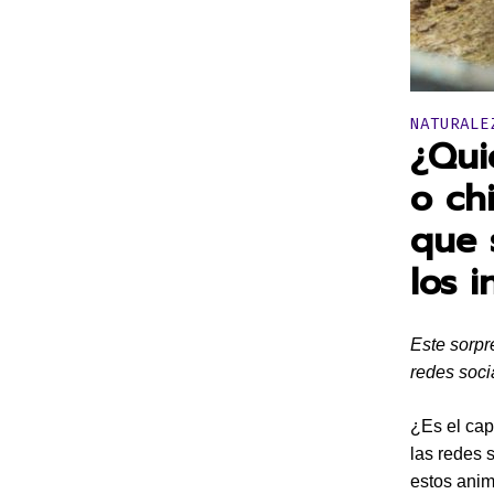
Publicado 
NATURALE
¿Qui
o ch
que 
los 
Este sorpr
redes soci
¿Es el cap
las redes 
estos anim