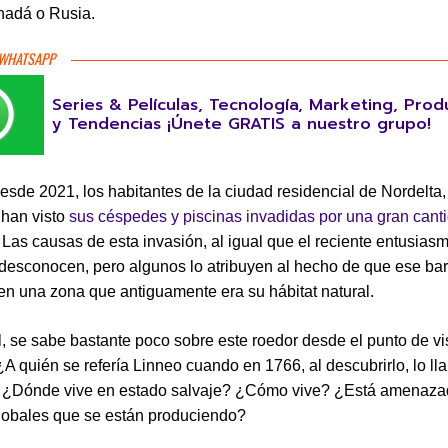
nadá o Rusia.
 WHATSAPP
Series & Películas, Tecnología, Marketing, Prod
y Tendencias ¡Únete GRATIS a nuestro grupo!
sde 2021, los habitantes de la ciudad residencial de Nordelta,
 han visto
sus céspedes y piscinas invadidas por una gran cant
. Las causas de esta invasión, al igual que el reciente entusias
 desconocen, pero algunos lo atribuyen al hecho de que ese bar
en una zona que antiguamente era su hábitat natural.
, se sabe bastante poco sobre este roedor desde el punto de vi
 ¿A quién se refería Linneo cuando en 1766, al descubrirlo, lo l
? ¿Dónde vive en estado salvaje? ¿Cómo vive? ¿Está amenazad
lobales que se están produciendo?