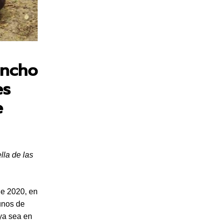
incho
es
e
lla de las
de 2020, en
unos de
ya sea en