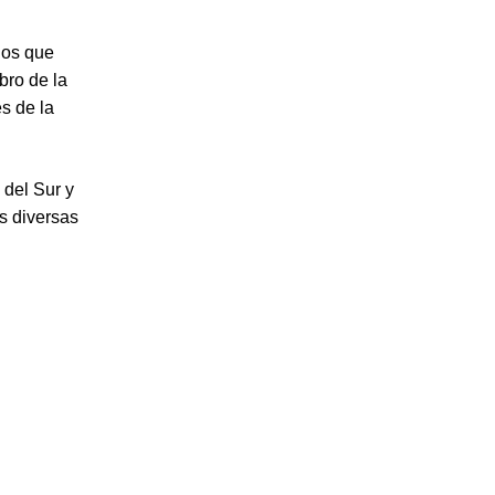
uos que
bro de la
es de la
 del Sur y
s diversas