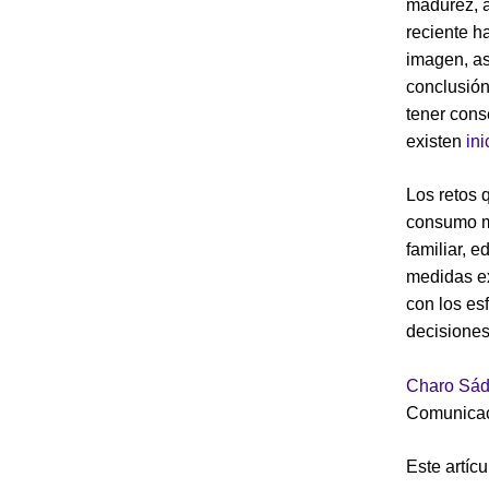
madurez, a
reciente h
imagen, as
conclusión
tener cons
existen
ini
Los retos 
consumo mó
familiar, e
medidas ex
con los es
decisiones
Charo Sád
Comunica
Este artíc