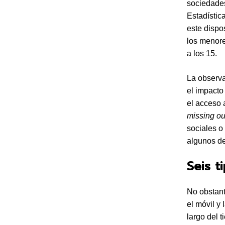
sociedades
Estadístic
este dispo
los menore
a los 15.
La observa
el impacto
el acceso 
missing ou
sociales o
algunos de
Seis t
No obstant
el móvil y 
largo del t