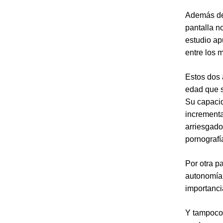
Además de
pantalla no
estudio apu
entre los 
Estos dos 
edad que s
Su capacid
incrementa
arriesgado
pornografí
Por otra p
autonomía 
importancia
Y tampoco 