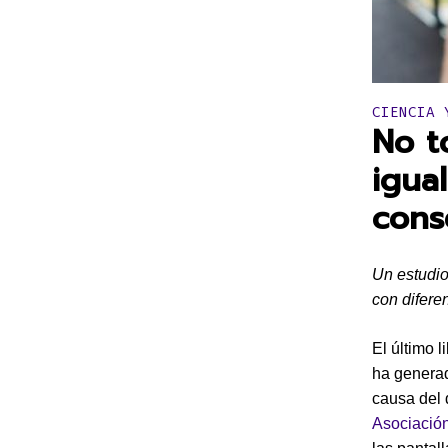
Publicado 
CIENCIA 
No t
igua
cons
Un estudio 
con difere
El último 
ha generad
causa del 
Asociación