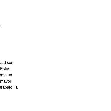
s
edad son
 Estos
como un
n mayor
trabajo, la