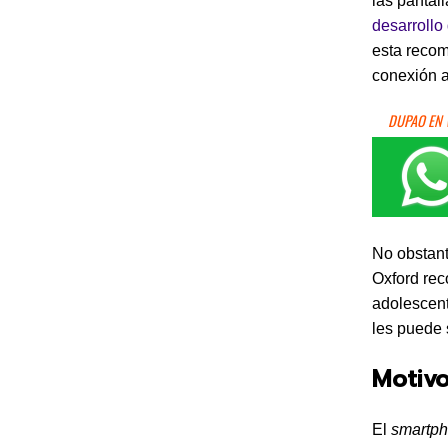
las pantall
desarrollo 
esta recom
conexión a
DUPAO EN
No obstante
Oxford rec
adolescent
les puede 
Motivo
El
smartp