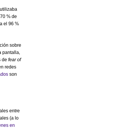
utilizaba
 70 % de
za el 96 %
ación sobre
 pantalla,
s de
fear of
en redes
ados
son
ales entre
ales (a lo
enes en