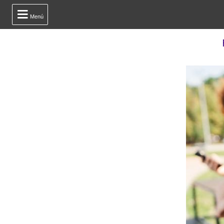

Menú