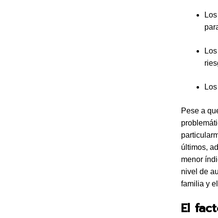
Lo
par
Lo
rie
Lo
Pese a que
problemát
particular
últimos, a
menor índi
nivel de au
familia y el
El fac