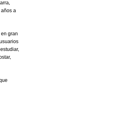
arra,
o años a
 en gran
 usuarios
estudiar,
ostar,
ique