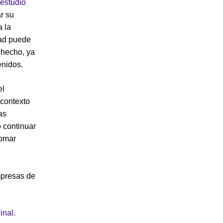
estudio
r su
a la
dad puede
 hecho, ya
enidos.
el
 contexto
as
 continuar
tomar
mpresas de
ginal
.