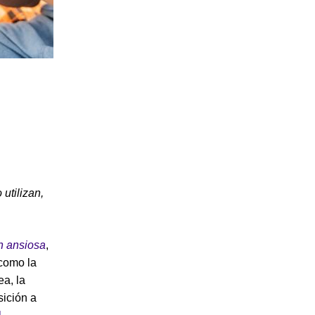
utilizan,
n ansiosa
,
 como la
ea, la
sición a