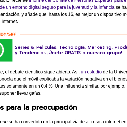
as. El reciente
informe del Comité de Personas Expertas para e
de un entorno digital seguro para la juventud y la infancia
se ha
endación, y añade que, hasta los 16, es mejor un dispositivo mó
 internet.
 WHATSAPP
Series & Películas, Tecnología, Marketing, Prod
y Tendencias ¡Únete GRATIS a nuestro grupo!
, el debate científico sigue abierto. Así,
un estudio
de la Unive
onocía que el móvil explicaba la variación negativa en el bienes
es solamente en un 0,4 %. Una influencia similar, por ejemplo, 
suponer llevar gafas.
s para la preocupación
hone
se ha convertido en la principal vía de acceso a internet en