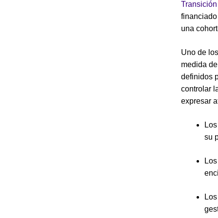
Transición
financiado
una cohort
Uno de los
medida de 
definidos p
controlar 
expresar a
Lo
su 
Lo
enc
Lo
gest