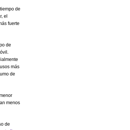
 tiempo de
, el
más fuerte
upo de
óvil.
cialmente
s usos más
nsumo de
u menor
ngan menos
.
so de