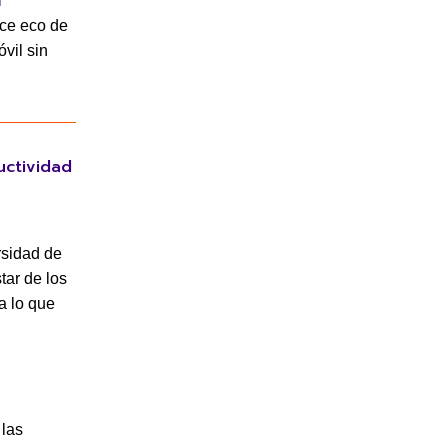
l
ce eco de
vil sin
uctividad
rsidad de
tar de los
a lo que
 las