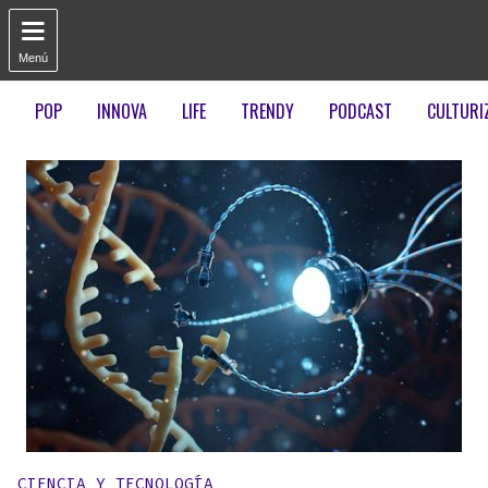

Menú
POP
INNOVA
LIFE
TRENDY
PODCAST
CULTURI
Publicado en:
CIENCIA Y TECNOLOGÍA