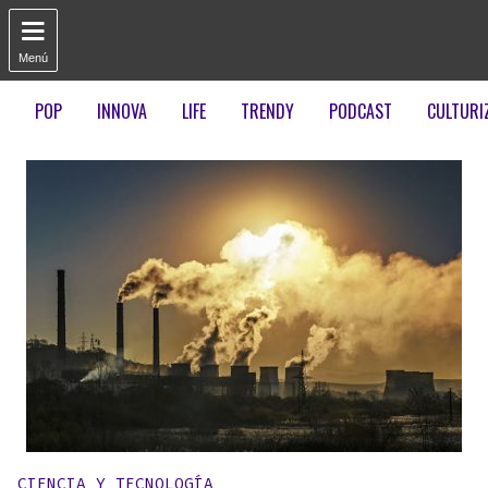

Menú
POP
INNOVA
LIFE
TRENDY
PODCAST
CULTURI
Publicado en:
CIENCIA Y TECNOLOGÍA