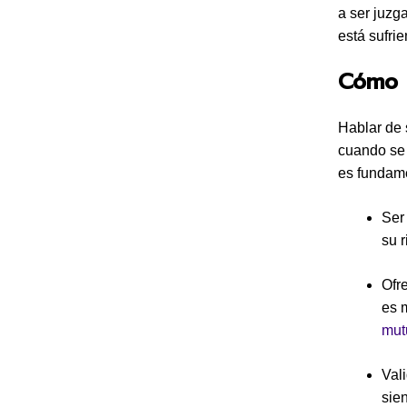
a ser juzg
está sufri
Cómo 
Hablar de 
cuando se 
es fundame
Ser
su r
Ofr
es 
mut
Val
sien