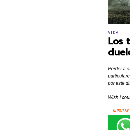
Publicado 
VIDA
Los 
duel
Perder a a
particula
por este d
Wish I cou
DUPAO EN