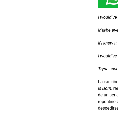
I would’ve
Maybe even
If I knew i
I would’ve
Tryna save
La canción
Is Born
, r
de un ser 
repentino 
despedirse