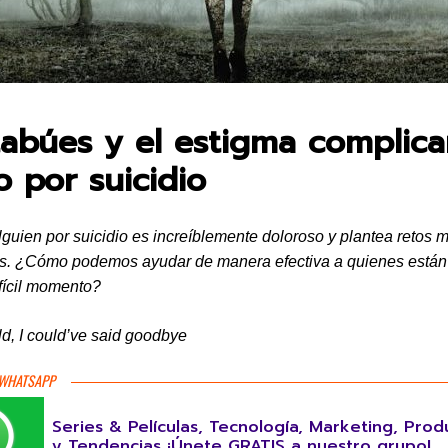
en:
tabúes y el estigma complica
o por suicidio
lguien por suicidio es increíblemente doloroso y plantea retos 
res. ¿Cómo podemos ayudar de manera efectiva a quienes está
ifícil momento?
ld, I could’ve said goodbye
 WHATSAPP
Series & Películas, Tecnología, Marketing, Prod
y Tendencias ¡Únete GRATIS a nuestro grupo!