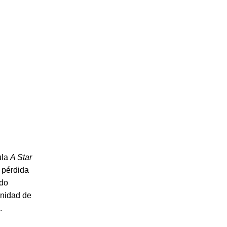
ula
A Star
 pérdida
udo
unidad de
.