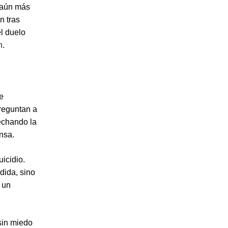
d aún más
n tras
l duelo
n
.
e
preguntan a
echando la
nsa.
icidio.
dida, sino
 un
sin miedo