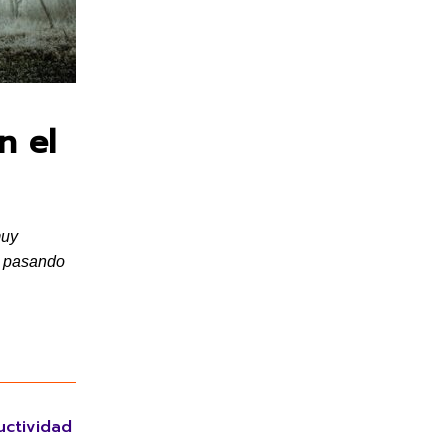
n el
muy
n pasando
uctividad