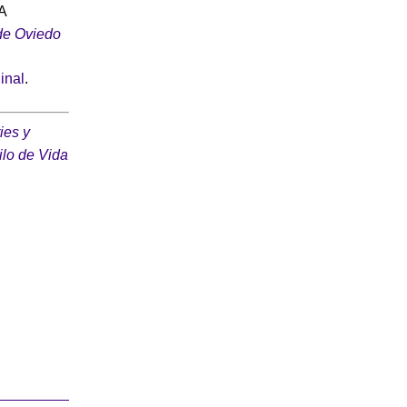
A
de Oviedo
ginal
.
ies y
ilo de Vida