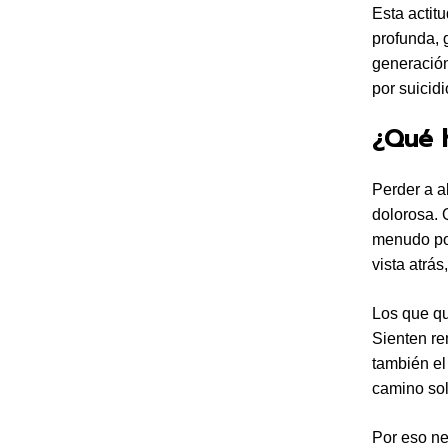
Esta actit
profunda, 
generación
por suicid
¿Qué h
Perder a a
dolorosa. 
menudo por
vista atrá
Los que qu
Sienten re
también el
camino sol
Por eso ne