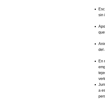
Esc
sin 
Apo
que
Ani
del
En 
empa
tej
vert
Jun
a e
per