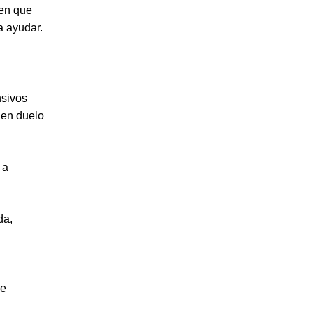
ien que
a ayudar.
nsivos
 en duelo
 a
da,
ue