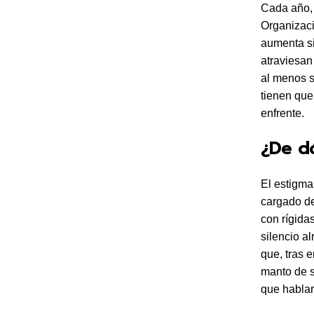
Cada año,
Organizaci
aumenta si
atraviesan
al menos s
tienen que
enfrente.
¿De d
El estigma
cargado d
con rígida
silencio a
que, tras 
manto de s
que hablar