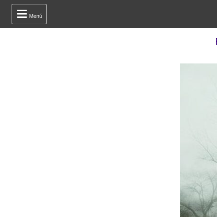

Menú