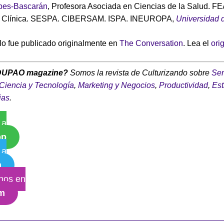
bes-Bascarán
, Profesora Asociada en Ciencias de la Salud. FE
a Clínica. SESPA. CIBERSAM. ISPA. INEUROPA,
Universidad 
ulo fue publicado originalmente en
The Conversation
. Lea el
ori
DUPAO magazine?
Somos la revista de Culturizando sobre
Ser
Ciencia y Tecnología
,
Marketing y Negocios
,
Productividad
,
Est
ias
.
 a
pp
 a
m
nos en
am