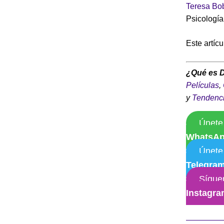
Teresa Bo
Psicologí
Este artíc
¿Qué es 
Películas
,
y
Tendenc
Únete
WhatsA
Únete
Telegra
Sígue
Instagr