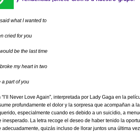
 said what I wanted to
 cried for you
t would be the last time
 broke my heart in two
 a part of you
 “I’ll Never Love Again”, interpretada por Lady Gaga en la pelíc
esume profundamente el dolor y la sorpresa que acompañan a la
querido, especialmente cuando es debido a un suicidio, a men
e inesperado. La letra recoge el deseo de haber tenido la oport
 adecuadamente, quizás incluso de llorar juntos una última vez