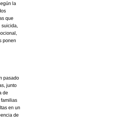
según la
dos
as que
 suicida,
ocional,
es ponen
un pasado
as, junto
a de
 familias
ltas en un
eencia de