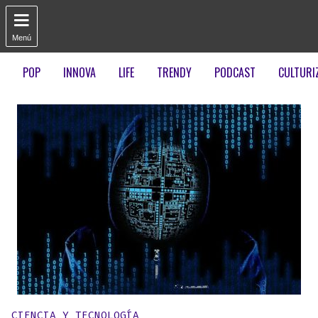

Menú
POP
INNOVA
LIFE
TRENDY
PODCAST
CULTURI
Publicado en:
CIENCIA Y TECNOLOGÍA